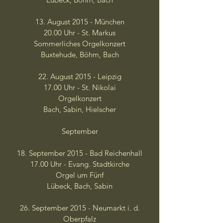
13. August 2015 - München
20.00 Uhr - St. Markus
Sommerliches Orgelkonzert
Buxtehude, Böhm, Bach
22. August 2015 - Leipzig
17.00 Uhr - St. Nikolai
Orgelkonzert
Bach, Sabin, Hielscher
September
18. September 2015 - Bad Reichenhall
17.00 Uhr - Evang. Stadtkirche
Orgel um Fünf
Lübeck, Bach, Sabin
26. September 2015 - Neumarkt i. d.
Oberpfalz