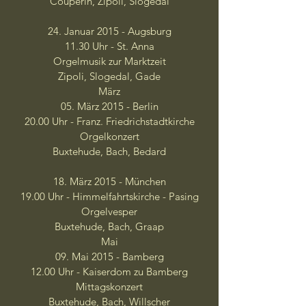
Couperin, Zipoli, Slogedal
24. Januar 2015 - Augsburg
11.30 Uhr - St. Anna
Orgelmusik zur Marktzeit
Zipoli, Slogedal, Gade
März
05. März 2015 - Berlin
20.00 Uhr - Franz. Friedrichstadtkirche
Orgelkonzert
Buxtehude, Bach, Bedard
18. März 2015 - München
19.00 Uhr - Himmelfahrtskirche - Pasing
Orgelvesper
Buxtehude, Bach, Graap
Mai
09. Mai 2015 - Bamberg
12.00 Uhr - Kaiserdom zu Bamberg
Mittagskonzert
Buxtehude, Bach, Willscher