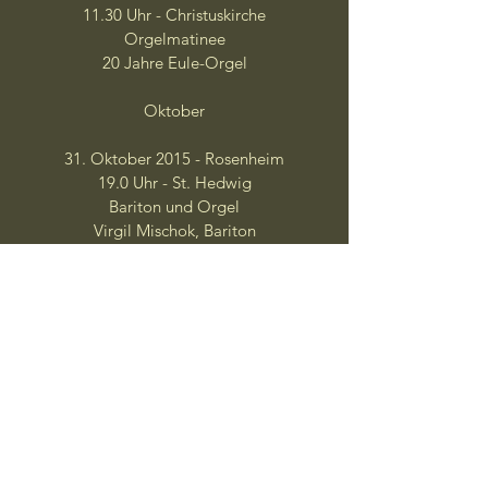
11.30 Uhr - Christuskirche
Orgelmatinee
20 Jahre Eule-Orgel
Oktober
31. Oktober 2015 - Rosenheim
19.0 Uhr - St. Hedwig
Bariton und Orgel
Virgil Mischok, Bariton
Bach, Graap, Pärt
November
07. November 2015 - Rosenheim
12.00 Uhr - St. Nikolaus
Orgelmusik zur Mittagszeit
29. November 2015 - Fürstenfeldbruck
12.10 Uhr - Klosterkirche St. Mariä