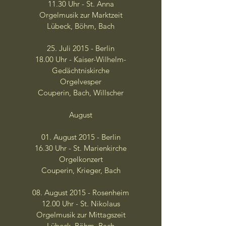
11.30 Uhr - St. Anna
Orgelmusik zur Marktzeit
Lübeck, Böhm, Bach
25. Juli 2015 - Berlin
18.00 Uhr - Kaiser-Wilhelm-
Gedächtniskirche
Orgelvesper
Couperin, Bach, Willscher
August
01. August 2015 - Berlin
16.30 Uhr - St. Marienkirche
Orgelkonzert
Couperin, Krieger, Bach
08. August 2015 - Rosenheim
12.00 Uhr - St. Nikolaus
Orgelmusik zur Mittagszeit
Lübeck, Böhm, Bach